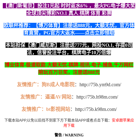
【澳门新葡京】投注1元起 时时返水6% ，最火PG电子爆大奖
全球顶尖博彩NO.1 真人 棋牌 体育 彩票
欧联杯推荐：【博万体育】注册送888元，大额无忧，官方体
育直营，PG官方大返水——点击立即领取
本站担保【澳门威尼斯】注册送777元，网投NO.1, 存提0司
法，信誉投注平台，棋牌电子10万倍爆
博业体育-极速取款-大额无忧-棋牌-视讯-电子-捕鱼,千万网红
陪玩百万巨奖，注册送888元
友情推广
：
狗B成人电影院
：
http://75b.ym9d.com/
友情推广
：
逼逼AV网站
：
http://75b.h98m.com/
友情推广
：
bt影视网站
：
http://75b.k98m.com/
下载本站APP,以免以后找不到家下方下载本站APP或者点击下载：
安卓跟苹果应
用下载
警告 / WARNING